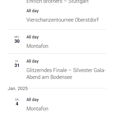
Ehrlich Brothers – Stuttgart
All day
Vierschanzentournee Oberstdorf
All day
MO.
30
Montafon
All day
DI.
31
Glitzerndes Finale – Silvester Gala-
Abend am Bodensee
Jan. 2025
All day
SA.
4
Montafon