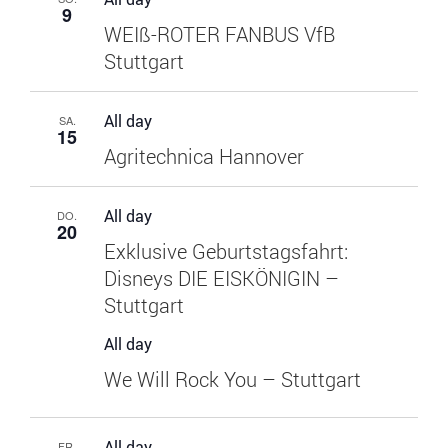
9
WEIß-ROTER FANBUS VfB
Stuttgart
All day
SA.
15
Agritechnica Hannover
All day
DO.
20
Exklusive Geburtstagsfahrt:
Disneys DIE EISKÖNIGIN –
Stuttgart
All day
We Will Rock You – Stuttgart
All day
FR.