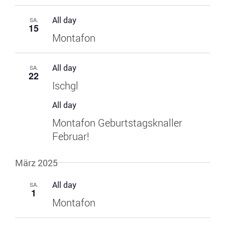
All day
SA.
15
Montafon
All day
SA.
22
Ischgl
All day
Montafon Geburtstagsknaller
Februar!
März 2025
All day
SA.
1
Montafon