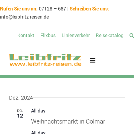
Skip
Rufen Sie uns an:
07128 – 687
|
Schreiben Sie uns:
to
info@leibfritz-reisen.de
content
Kontakt
Flixbus
Linienverkehr
Reisekatalog
Toggle
Navigation
Mietbus
Dez. 2024
Unsere Reisen
All day
DO.
12
Weihnachtsmarkt in Colmar
Schülerreisen
All day