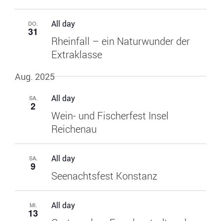
All day
DO.
31
Rheinfall – ein Naturwunder der
Extraklasse
Aug. 2025
All day
SA.
2
Wein- und Fischerfest Insel
Reichenau
All day
SA.
9
Seenachtsfest Konstanz
All day
MI.
13