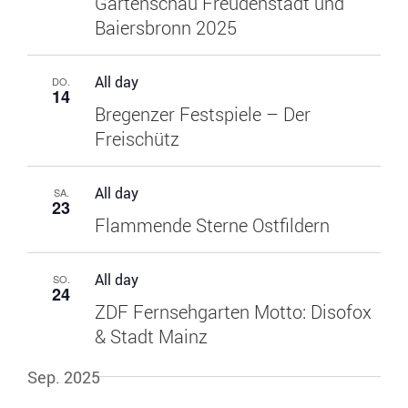
Gartenschau Freudenstadt und
Baiersbronn 2025
All day
DO.
14
Bregenzer Festspiele – Der
Freischütz
All day
SA.
23
Flammende Sterne Ostfildern
All day
SO.
24
ZDF Fernsehgarten Motto: Disofox
& Stadt Mainz
Sep. 2025