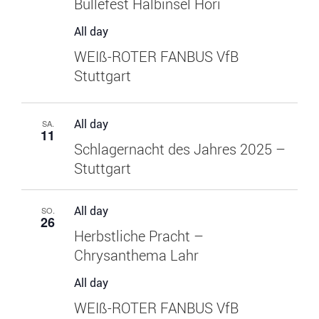
Büllefest Halbinsel Höri
All day
WEIß-ROTER FANBUS VfB
Stuttgart
All day
SA.
11
Schlagernacht des Jahres 2025 –
Stuttgart
All day
SO.
26
Herbstliche Pracht –
Chrysanthema Lahr
All day
WEIß-ROTER FANBUS VfB