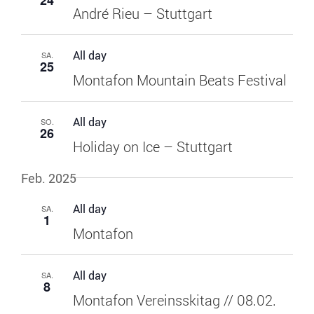
André Rieu – Stuttgart
All day
SA.
25
Montafon Mountain Beats Festival
All day
SO.
26
Holiday on Ice – Stuttgart
Feb. 2025
All day
SA.
1
Montafon
All day
SA.
8
Montafon Vereinsskitag // 08.02.