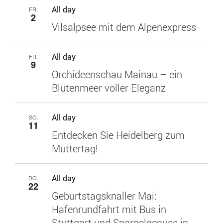
All day
FR.
2
Vilsalpsee mit dem Alpenexpress
All day
FR.
9
Orchideenschau Mainau – ein
Blütenmeer voller Eleganz
All day
SO.
11
Entdecken Sie Heidelberg zum
Muttertag!
All day
DO.
22
Geburtstagsknaller Mai:
Hafenrundfahrt mit Bus in
Stuttgart und Spargelgenuss in