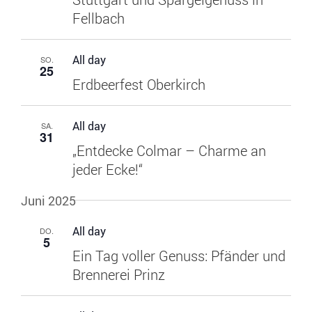
Fellbach
All day
SO.
25
Erdbeerfest Oberkirch
All day
SA.
31
„Entdecke Colmar – Charme an
jeder Ecke!“
Juni 2025
All day
DO.
5
Ein Tag voller Genuss: Pfänder und
Brennerei Prinz