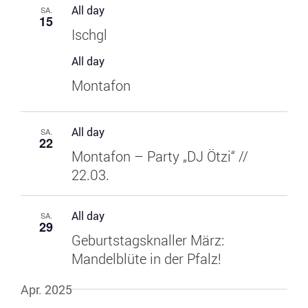
All day
SA.
15
Ischgl
All day
Montafon
All day
SA.
22
Montafon – Party „DJ Ötzi“ //
22.03.
All day
SA.
29
Geburtstagsknaller März:
Mandelblüte in der Pfalz!
Apr. 2025