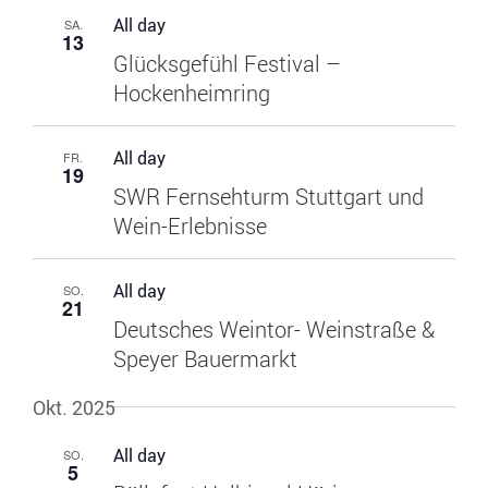
All day
SA.
13
Glücksgefühl Festival –
Hockenheimring
All day
FR.
19
SWR Fernsehturm Stuttgart und
Wein-Erlebnisse
All day
SO.
21
Deutsches Weintor- Weinstraße &
Speyer Bauermarkt
Okt. 2025
All day
SO.
5