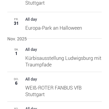
Stuttgart
All day
FR.
31
Europa-Park an Halloween
Nov. 2025
All day
SA.
1
Kürbisausstellung Ludwigsburg mit
Traumpfade
All day
DO.
6
WEIß-ROTER FANBUS VfB
Stuttgart
All day
SO.