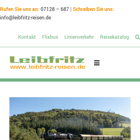
Skip
Rufen Sie uns an:
07128 – 687
|
Schreiben Sie uns:
to
info@leibfritz-reisen.de
content
Kontakt
Flixbus
Linienverkehr
Reisekatalog
Toggle
Navigation
Mietbus
Unsere Reisen
Schülerreisen