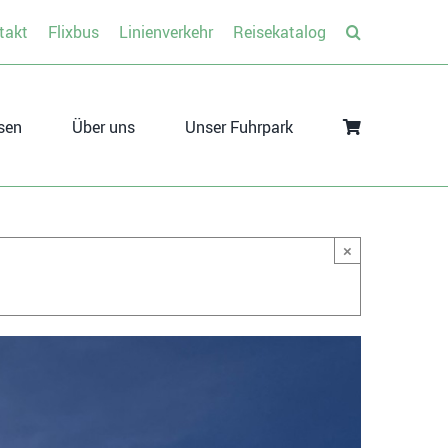
takt
Flixbus
Linienverkehr
Reisekatalog
sen
Über uns
Unser Fuhrpark
×