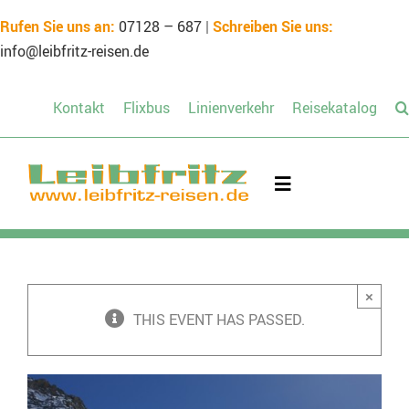
Skip
Rufen Sie uns an:
07128 – 687
|
Schreiben Sie uns:
to
info@leibfritz-reisen.de
content
Kontakt
Flixbus
Linienverkehr
Reisekatalog
Toggle
Navigation
Mietbus
×
Unsere Reisen
THIS EVENT HAS PASSED.
Schülerreisen