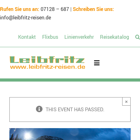
Skip
Rufen Sie uns an:
07128 – 687
|
Schreiben Sie uns:
to
info@leibfritz-reisen.de
content
Kontakt
Flixbus
Linienverkehr
Reisekatalog
Toggle
Navigation
Mietbus
×
Unsere Reisen
THIS EVENT HAS PASSED.
Schülerreisen