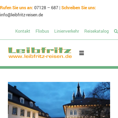
Skip
Rufen Sie uns an:
07128 – 687
|
Schreiben Sie uns:
to
info@leibfritz-reisen.de
content
Kontakt
Flixbus
Linienverkehr
Reisekatalog
Toggle
Navigation
Mietbus
Unsere Reisen
Schülerreisen