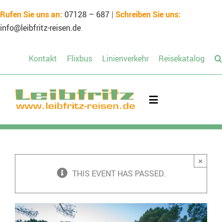
Skip
Rufen Sie uns an:
07128 – 687
|
Schreiben Sie uns:
to
info@leibfritz-reisen.de
content
Kontakt
Flixbus
Linienverkehr
Reisekatalog
Toggle
Navigation
Mietbus
×
Unsere Reisen
THIS EVENT HAS PASSED.
Schülerreisen