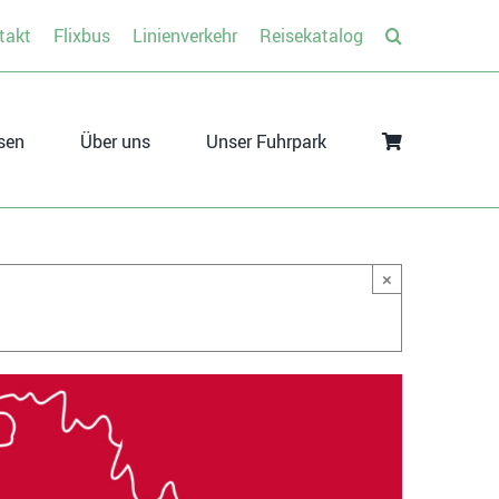
takt
Flixbus
Linienverkehr
Reisekatalog
sen
Über uns
Unser Fuhrpark
×