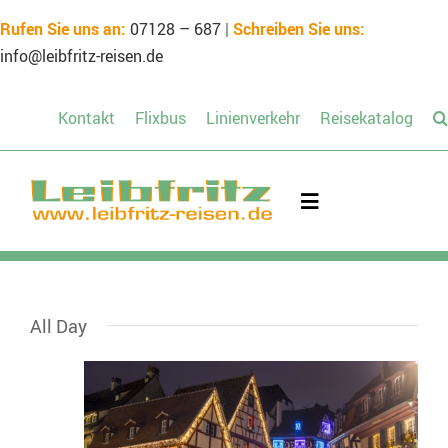
Skip
Rufen Sie uns an:
07128 – 687
|
Schreiben Sie uns:
to
info@leibfritz-reisen.de
content
Kontakt
Flixbus
Linienverkehr
Reisekatalog
Toggle
Navigation
Mietbus
All Day
Unsere Reisen
Schülerreisen